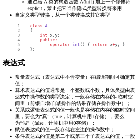
通过给 A 类的构造函数 A(int i) 加上一个修饰符
explicit，禁止把它当作隐式类型转换符来用
自定义类型转换，从一个类转换成其它类型
class
 A
{
    int
 x,y;
    public:
        operator
 int
() { 
return
 x
+
y; }
};
表达式
常量表达式（表达式中不含变量）在编译期间可确定其
值；
算术表达式的值通常是一个整数或小数，具体类型由表
达式中操作数的类型决定，一般存储在内存的- 临时空
间里（前缀自增/自减操作的结果存储在操作数中）；
关系或逻辑表达式的值一般也是存储在内存的临时空间
里，要么为“真”（true，计算机中用1存储），要么
为“假”（false，计算机中用0存储）；
赋值表达式的值一般存储在左边的操作数中；
条件表达式的值是第二个或第三个子表达式的值，一般