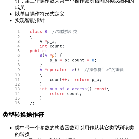
针，第二个操作数为第一个操作数所指向的类或结构的
成员
以单目操作符形式定义
实现智能指针
class
 B
  //智能指针类
{
    A 
*
p_a;
    int
 count;
public:
    B
(
A
 *
p
) {
        p_a 
=
 p; count 
=
 0
;
    }
    A
 *operator
 ->
()
  //操作符“->”的重载函数
    {
        count
++
;  
return
 p_a;
    }
    int
 num_of_a_access
() 
const
{
        return
 count;
    }
};
类型转换操作符
类中带一个参数的构造函数可以用作从其它类型到该类
的转换