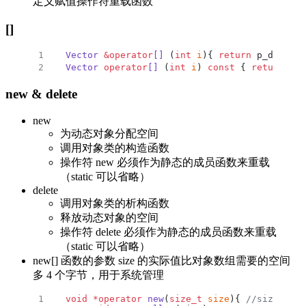
定义赋值操作符重载函数
[]
Vector
 &operator
[]
 (
int
 i
){ 
return
 p_data[i]
Vector
 operator
[]
 (
int
 i
) 
const
 { 
return
 p_d
new & delete
new
为动态对象分配空间
调用对象类的构造函数
操作符 new 必须作为静态的成员函数来重载
（static 可以省略）
delete
调用对象类的析构函数
释放动态对象的空间
操作符 delete 必须作为静态的成员函数来重载
（static 可以省略）
new[] 函数的参数 size 的实际值比对象数组需要的空间
多 4 个字节，用于系统管理
void
 *operator
 new
(
size_t
 size
){
 //size_t = 