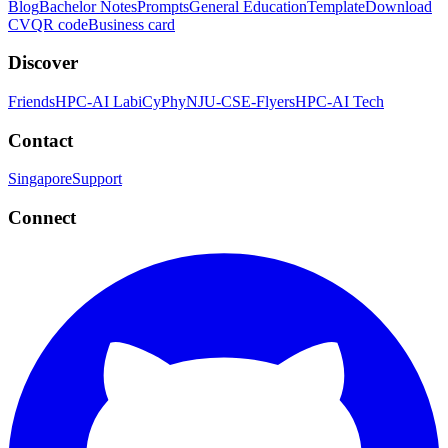
Blog
Bachelor Notes
Prompts
General Education
Template
Download
CV
QR code
Business card
Discover
Friends
HPC-AI Lab
iCyPhy
NJU-CSE-Flyers
HPC-AI Tech
Contact
Singapore
Support
Connect