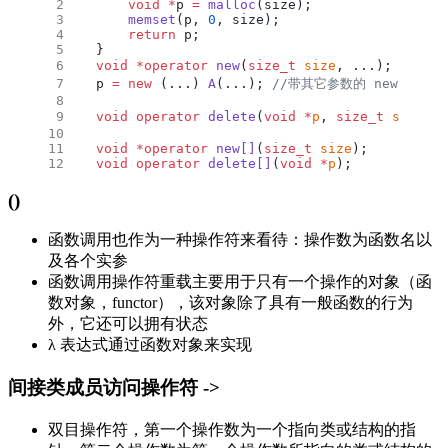
    void
 *
p 
=
 malloc
(size);
    memset
(p, 
0
, size);
    return
 p;
}
void
 *operator
 new
(
size_t
 size
, ...);
 //..
p 
=
 new
 (...) 
A
(...);
 //带其它参数的 new 构造方
void
 operator
 delete
(
void
 *
p
, 
size_t
 size
);
void
 *operator
 new[]
(
size_t
 size
);
void
 operator
 delete[]
(
void
 *
p
);
()
函数调用也作为一种操作符来看待：操作数为函数名以
及各个实参
函数调用操作符重载主要用于只有一个操作的对象（函
数对象，functor），该对象除了具有一般函数的行为
外，它还可以拥有状态
λ 表达式通过函数对象来实现
间接类成员访问操作符 ->
双目操作符，第一个操作数为一个指向类或结构的指