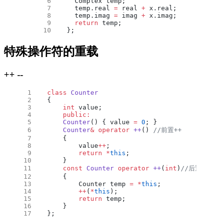
  Complex temp;
  temp.real 
=
 real 
+
 x.real;
  temp.imag 
=
 imag 
+
 x.imag;
  return
 temp;
};
特殊操作符的重载
++ --
class
 Counter
{
    int
 value;
    public:
    Counter
() { value 
=
 0
; }
    Counter
&
 operator
 ++
()
 //前置++
    {
        value
++
;
        return
 *
this
;
    }
    const
 Counter
 operator
 ++
(
int
)
//后置++
    {
        Counter temp 
=
 *
this
;
        ++
(
*
this
);
        return
 temp;
    }
};