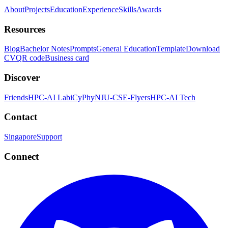
About
Projects
Education
Experience
Skills
Awards
Resources
Blog
Bachelor Notes
Prompts
General Education
Template
Download
CV
QR code
Business card
Discover
Friends
HPC-AI Lab
iCyPhy
NJU-CSE-Flyers
HPC-AI Tech
Contact
Singapore
Support
Connect