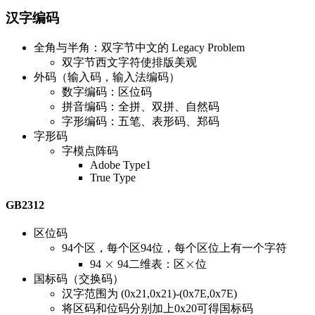
汉字编码
全角与半角：双字节中文的 Legacy Problem
双字节西文字符使排版美观
外码（输入码，输入法编码）
数字编码：区位码
拼音编码：全拼、双拼、自然码
字形编码：五笔、表形码、郑码
字形码
字模点阵码
Adobe Type1
True Type
GB2312
区位码
94个区，每个区94位，每个区位上有一个字符
\times
×
\times
×
94
94二维表：区
位
国标码（交换码）
汉字范围为 (0x21,0x21)-(0x7E,0x7E)
将区码和位码分别加上0x20可得国标码