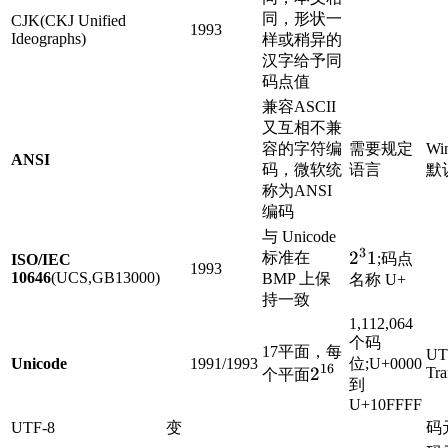
同，形状一
CJK(CKJ Unified
1993
Ideographs)
样或稍异的
汉字给予同
码点值
兼容ASCII
又互相不兼
容的字符编
需要规定
W
ANSI
码，微软统
语言
默
称为ANSI
编码
与 Unicode
3
2^31
2
1
标准在
;码点
ISO/IEC
1993
10646
(UCS,GB13000)
BMP 上保
名称 U+
持一致
1,112,064
个码
17平面，每
UT
Unicode
1991/1993
位;U+0000
16
2^{16}
2
Tra
个平面
到
U+10FFFF
UTF-8
变
码