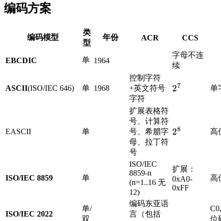
编码方案
类
编码模型
年份
ACR
CCS
型
字母不连
单
EBCDIC
1964
续
控制字符
7
2^7
2
ASCII
(ISO/IEC 646)
单
1968
+英文符号
单
字符
扩展表格符
号、计算符
8
2^8
2
EASCII
单
号、希腊字
高
母、拉丁符
号
ISO/IEC
扩展：
8859-n
ISO/IEC 8859
单
高
0xA0-
(n=1..16 无
0xFF
12)
编码东亚语
单/
C0
ISO/IEC 2022
言（包括
双
位