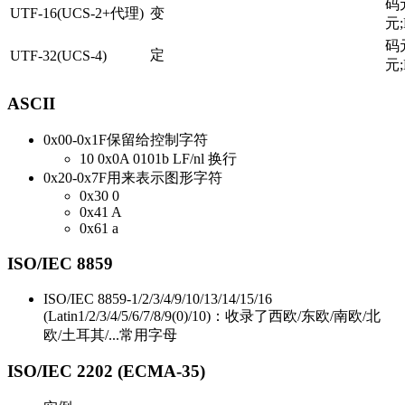
码
UTF-16(UCS-2+代理)
变
元;
码
定
UTF-32(UCS-4)
元;
ASCII
0x00-0x1F保留给控制字符
10 0x0A 0101b LF/nl 换行
0x20-0x7F用来表示图形字符
0x30 0
0x41 A
0x61 a
ISO/IEC 8859
ISO/IEC 8859-1/2/3/4/9/10/13/14/15/16
(Latin1/2/3/4/5/6/7/8/9(0)/10)：收录了西欧/东欧/南欧/北
欧/土耳其/...常用字母
ISO/IEC 2202 (ECMA-35)