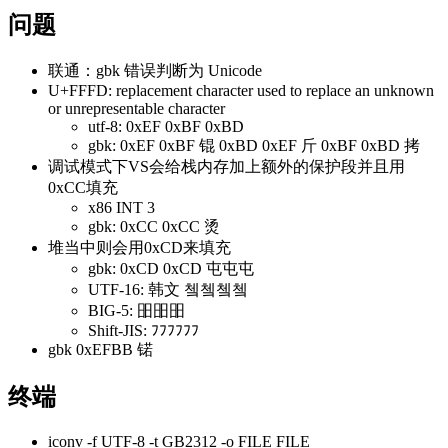
问题
联通：gbk 错误判断为 Unicode
U+FFFD: replacement character used to replace an unknown
or unrepresentable character
utf-8: 0xEF 0xBF 0xBD
gbk: 0xEF 0xBF 锟 0xBD 0xEF 斤 0xBF 0xBD 拷
调试模式下VS会给栈内存加上额外的保护段并且用
0xCC填充
x86 INT 3
gbk: 0xCC 0xCC 烫
堆当中则会用0xCD来填充
gbk: 0xCD 0xCD 屯屯屯
UTF-16: 韩文 쳌쳌쳌쳌
BIG-5: 昍昍昍
Shift-JIS: ﾌﾌﾌﾌﾌﾌ
gbk 0xEFBB 锘
终端
iconv -f UTF-8 -t GB2312 -o FILE FILE