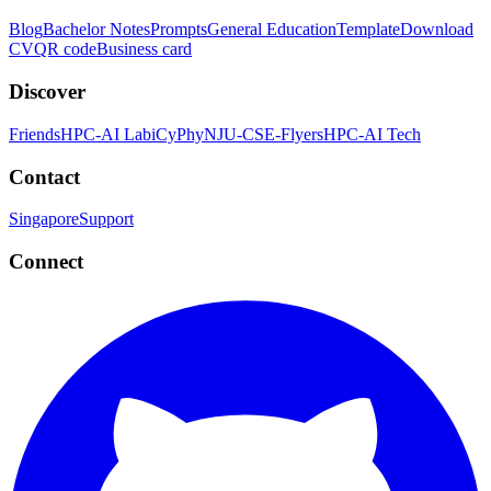
Blog
Bachelor Notes
Prompts
General Education
Template
Download
CV
QR code
Business card
Discover
Friends
HPC-AI Lab
iCyPhy
NJU-CSE-Flyers
HPC-AI Tech
Contact
Singapore
Support
Connect