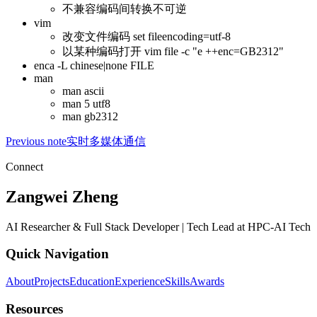
不兼容编码间转换不可逆
vim
改变文件编码 set fileencoding=utf-8
以某种编码打开 vim file -c "e ++enc=GB2312"
enca -L chinese|none FILE
man
man ascii
man 5 utf8
man gb2312
Previous note
实时多媒体通信
Connect
Zangwei Zheng
AI Researcher & Full Stack Developer | Tech Lead at HPC-AI Tech
Quick Navigation
About
Projects
Education
Experience
Skills
Awards
Resources