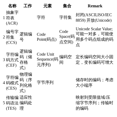
名称
工作
元素
集合
Remark
抽象字
封闭(ASCII,ISO/IEC
字符
字符集
1
符表
8859) 开放(Unicode)
(ACR)
Unicode Scalar Value;
Code
编号字
可能一对多，可能使
逻辑编
Code
Space(码
2
符集
Point(码点)
用多个码点组成的码
号
点空间)
(CCS)
点
逻辑编
Code Unit
字符编
码（储
编码空
定长编码空间大小固
Sequence(码
3
码方式
存格
间
定，变长编码可增大
元序列)
(CEF)
式）
物理编
字符编
码（序
储存时的编码；考虑
字节序列
4
码模式
列化格
大小端序
(CES)
式）
适应性
映射到受限值域/压
传输编
5
编码处
缩字节序列；传输时
码语法
(TES)
理
的编码