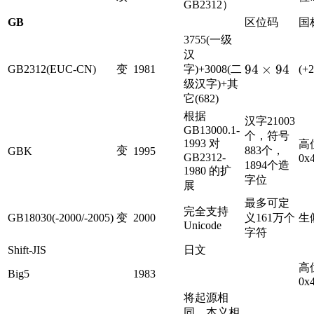
GB2312）
GB
区位码
国
3755(一级
汉
94\times94
94
×
94
GB2312(EUC-CN)
变
1981
字)+3008(二
(+
级汉字)+其
它(682)
根据
汉字21003
GB13000.1-
个，符号
1993 对
高位
变
883个，
GBK
1995
GB2312-
0x
1894个造
1980 的扩
字位
展
最多可定
完全支持
GB18030(-2000/-2005)
变
2000
义161万个
生
Unicode
字符
Shift-JIS
日文
高位
Big5
1983
0x
将起源相
同，本义相