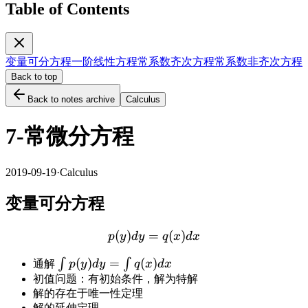
Table of Contents
变量可分方程
一阶线性方程
常系数齐次方程
常系数非齐次方程
Back to top
Back to notes archive
Calculus
7-常微分方程
2019-09-19
·
Calculus
变量可分方程
(
)
=
p(y)dy=q(x)dx
(
)
p
y
d
y
q
x
d
x
\int
(
)
=
(
)
∫
∫
通解
p
y
d
y
q
x
d
x
p(y)dy=\int
初值问题：有初始条件，解为特解
解的存在于唯一性定理
q(x)dx
解的延伸定理