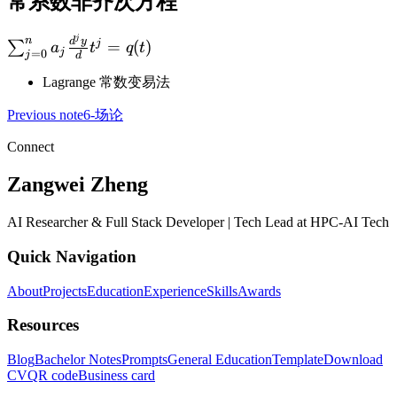
常系数非齐次方程
j
\sum_{j=0}^na_j\frac{d^jy}dt^j=q(t)
n
d
y
j
=
(
)
∑
a
t
q
t
j
=
0
j
d
Lagrange 常数变易法
Previous note
6-场论
Connect
Zangwei Zheng
AI Researcher & Full Stack Developer | Tech Lead at HPC-AI Tech
Quick Navigation
About
Projects
Education
Experience
Skills
Awards
Resources
Blog
Bachelor Notes
Prompts
General Education
Template
Download
CV
QR code
Business card