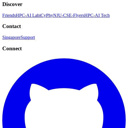
Discover
Friends
HPC-AI Lab
iCyPhy
NJU-CSE-Flyers
HPC-AI Tech
Contact
Singapore
Support
Connect