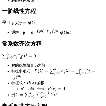
一阶线性方程
d
y
\frac{dy}
+
(
)
=
(
)
p
t
y
q
t
d
t
{dt}+p(t)y=q(t)
−
∫
(
)
∫
(
)
y=e^{-
p
t
p
t
=
(
)
∫
通解：
y
e
e
q
t
d
t
\int
p(t)}\int
常系数齐次方程
e^{\int
p(t)}q(t)dt
j
\sum_{j=0}^na_j\frac{d^jy}dt^j=0
n
d
y
j
=
0
∑
a
t
j
=
0
j
d
解的线性组合仍为解
n
k
P(\lambda)=\sum_{j=0}^na_j\lam
j
(
)
=
=
(
−
∑
∏
特征多项式：
P
λ
a
λ
λ
j
=
0
=
1
j
j
r_j)^{m_j}
m
)
r
j
j
P(\lambda)
(
)
特征根：
P
λ
的根
r
t
e^{rt}
\iff
⟺
(
)
=
0
e
为解
P
r
−
1
P(r)=0
k
m
y(t)=\sum_{i=1}^{k}\sum_{j=0}^{m_k-
j
r
t
(
)
=
∑
∑
k
y
t
t
e
i
=
1
=
0
i
j
1}t^je^{r_it}