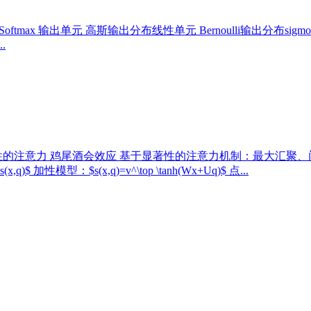
L Softmax 输出单元 高斯输出分布线性单元 Bernoulli输出分布sigmoi
.
力 鸡尾酒会效应 基于显著性的注意力机制：最大汇聚、门控 注意力分布
性模型：$s(x,q)=v^\top \tanh(Wx+Uq)$ 点...