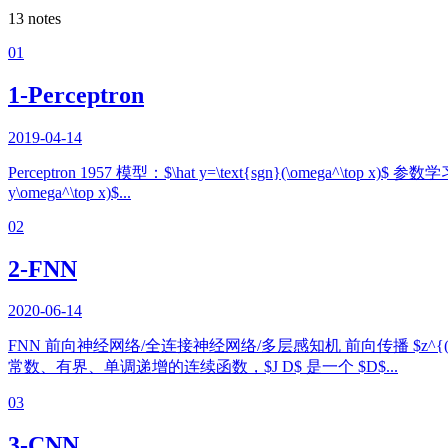
13
notes
01
1-Perceptron
2019-04-14
Perceptron 1957 模型：$\hat y=\text{sgn}(\omega^\top x)$ 参
y\omega^\top x)$...
02
2-FNN
2020-06-14
FNN 前向神经网络/全连接神经网络/多层感知机 前向传播 $z^{(l)}=W^{(l)}a^{(
常数、有界、单调递增的连续函数，$J D$ 是一个 $D$...
03
3-CNN