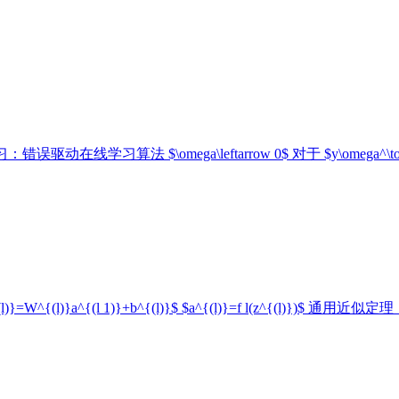
数学习：错误驱动在线学习算法 $\omega\leftarrow 0$ 对于 $y\omega^\top x<0,
l 1)}+b^{(l)}$ $a^{(l)}=f l(z^{(l)})$ 通用近似定理（Univers