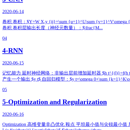
2020-06-14
卷积 卷积：$Y=W X,y {ij}=\sum {u=1}^U\sum {v=1}^V\omega
卷积 卷积层输出长度（神经元数量）：$\frac{M...
04
4-RNN
2020-06-15
记忆能力 延时神经网络：非输出层前增加延时器 $h t^{(l)}=f(h t^{(
产生一个输出 $y t$ 自回归模型：$y t=\omega 0+\sum {k=1}^K\ome
05
5-Optimization and Regularization
2020-06-16
Optimization 高维变量非凸优化 鞍点 平坦最小值与尖锐最小值 局部最小解