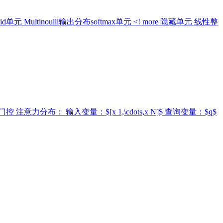
d单元 Multinoulli输出分布softmax单元 <! more 隐藏单元 线性整
： 输入变量：$[x 1,\cdots,x N]$ 查询变量：$q$