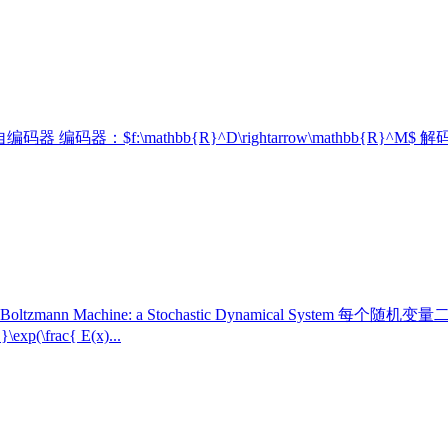
习） 自编码器 编码器：$f:\mathbb{R}^D\rightarrow\mathbb{R}^M$
chine: a Stochastic Dynamical System 每个随机变
frac{ E(x)...