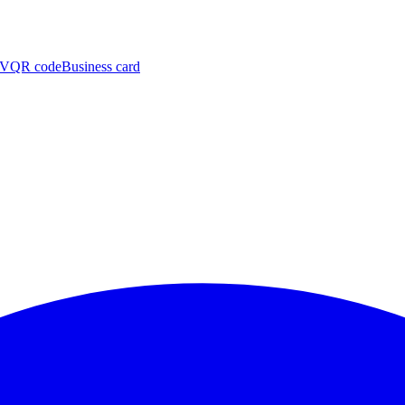
CV
QR code
Business card