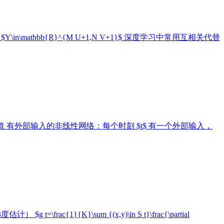
}(W) X$ $Y\in\mathbb{R}^{M U+1,N V+1}$ 深度学习中常用互相关代替
$ 在时间维度上共享权值 有外部输入的非线性网络：每个时刻 $t$ 有一个外部输入，
}{K}\sum {(x,y)\in S t}\frac{\partial