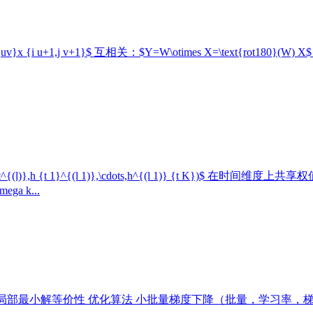
 {uv}x {i u+1,j v+1}$ 互相关：$Y=W\otimes X=\text{rot180
l)},h {t 1}^{(l 1)},\cdots,h^{(l 1)} {t K})
ga k...
等价性 优化算法 小批量梯度下降（批量，学习率，梯度估计） $g t=\frac{1