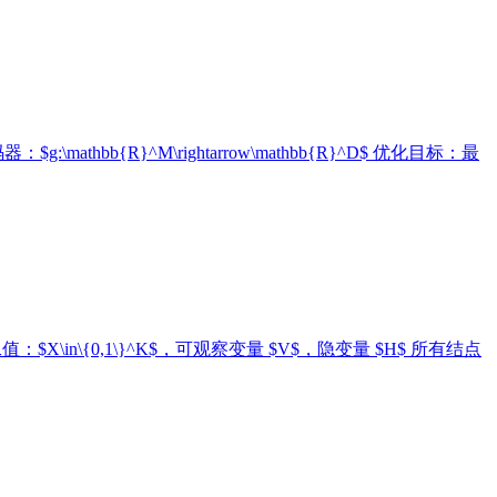
 解码器：$g:\mathbb{R}^M\rightarrow\mathbb{R}^D$ 优化目标：最
量二值：$X\in\{0,1\}^K$，可观察变量 $V$，隐变量 $H$ 所有结点