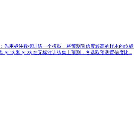
, Bootstrapping）：先用标注数据训练一个模型，将预测置信度较高的样
1$ 和 $f 2$ 在无标注训练集上预测，各选取预测置信度比...