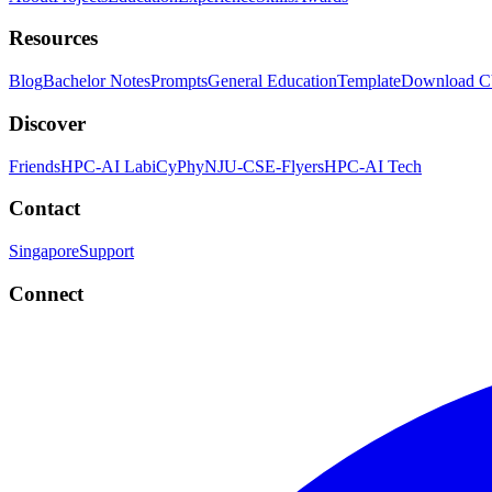
Resources
Blog
Bachelor Notes
Prompts
General Education
Template
Download 
Discover
Friends
HPC-AI Lab
iCyPhy
NJU-CSE-Flyers
HPC-AI Tech
Contact
Singapore
Support
Connect