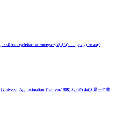
\omega\leftarrow \omega+yx$ $L(\omega;x,y)=\max(0,
al Approximation Theorem,1989) $\phi(\cdot)$ 是一个非