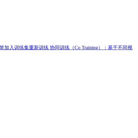
本的位标签加入训练集重新训练 协同训练（Co Training）：基于不同视