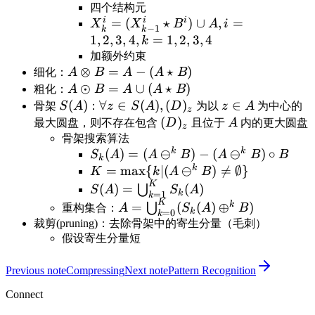
四个结构元
i
i
i
X_k^i=(X_{k-
=
(
⋆
)
∪
,
=
X
X
B
A
i
−
1
k
k
1}^i\star B^i)\cup
1
,
2
,
3
,
4
,
=
1
,
2
,
3
,
4
k
A,i=1,2,3,4,k=1,2,3,4
加额外约束
A\otimes
⊗
=
−
(
⋆
)
细化：
A
B
A
A
B
B=A-
A\odot
⊙
=
∪
(
⋆
)
粗化：
A
B
A
A
B
(A\star
B=A\cup(A\star
S(A)
(
)
\forall
∀
∈
(
)
,
(
)
z\in
∈
骨架
S
A
：
z
S
A
D
为以
z
A
为中心的
z
B)
B)
z\in
A
(D)_z
(
)
A
最大圆盘，则不存在包含
D
且位于
A
内的更大圆盘
z
S(A),
骨架搜索算法
k
k
S_k(A)=
(D)_z
(
)
=
(
⊖
)
−
(
⊖
)
∘
S
A
A
B
A
B
B
k
(A\ominus^k
k
K=\max\{k|
=
max
{
∣
(
⊖
)

=
∅
}
K
k
A
B
B)-
(A\ominus^k
K
S(A)=\bigcup_{k=1}^K
(
)
=
(
)
⋃
S
A
S
A
k
=
1
k
(A\ominus^k
B)\neq\emptyset\}
S_k(A)
K
A=\bigcup_{k=0}^K(S_k(A)\op
k
=
(
(
)
⊕
)
⋃
重构集合：
A
S
A
B
k
=
0
k
B)\circ B
B)
裁剪(pruning)：去除骨架中的寄生分量（毛刺）
假设寄生分量短
Previous note
Compressing
Next note
Pattern Recognition
Connect