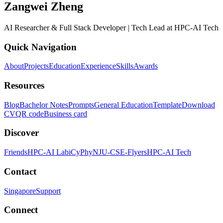
Zangwei Zheng
AI Researcher & Full Stack Developer | Tech Lead at HPC-AI Tech
Quick Navigation
About
Projects
Education
Experience
Skills
Awards
Resources
Blog
Bachelor Notes
Prompts
General Education
Template
Download
CV
QR code
Business card
Discover
Friends
HPC-AI Lab
iCyPhy
NJU-CSE-Flyers
HPC-AI Tech
Contact
Singapore
Support
Connect