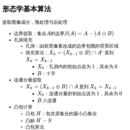
D)]
A\neq\emptyset\}
形态学基本算法
提取图像成分，预处理与后处理
A
\beta(A)=A-
(
)
=
−
(
⊖
)
边界提取：集合
A
的边界
β
A
A
A
B
(A\ominus
孔洞填充
孔洞：由前景像素连成的边界包围的背景区域
B)
c
X_k=
=
(
⊕
)
∩
X_k=X
填充算法：
X
X
B
A
直到
−
1
k
k
(X_{k-
1}
=
X
X
−
1
k
k
1}\oplus
X_0
1
1
0
0
X
：孔洞内的初始点设为
，其余为
0
B)\cap
B
B
：十字
A^c
连通分量提取
X_k=
=
(
⊕
)
∩
X_k=X_{k-
=
X
X
B
A
直到
X
X
−
1
−
1
k
k
k
k
(X_{k-
1}
X_0
1
1
0
0
X
：连通分量的初始点设为
，其余为
0
1}\oplus
B
B
八连通
B)\cap
凸包计算
A
H
凸包
H
：包含原集合的最小凸集合
H-
−
凸缺
H
S
S
凸包算法