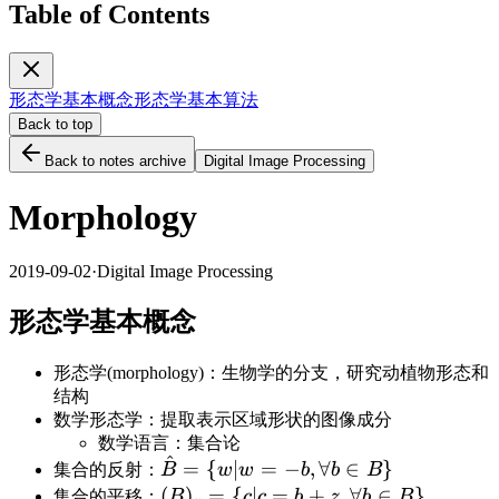
Table of Contents
形态学基本概念
形态学基本算法
Back to top
Back to notes archive
Digital Image Processing
Morphology
2019-09-02
·
Digital Image Processing
形态学基本概念
形态学(morphology)：生物学的分支，研究动植物形态和
结构
数学形态学：提取表示区域形状的图像成分
数学语言：集合论
^
\hat
=
{
∣
=
−
,
∀
∈
}
集合的反射：
B
w
w
b
b
B
B=\
(B)_z=\
(
)
=
{
∣
=
+
,
∀
∈
}
集合的平移：
B
c
c
b
z
b
B