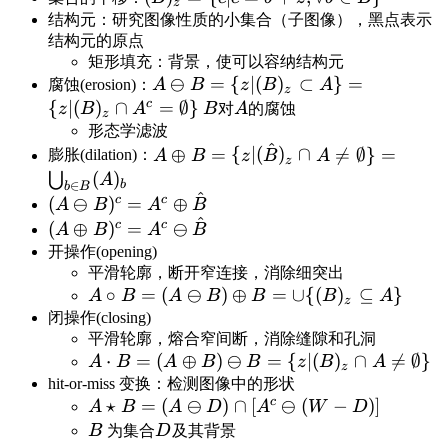
z
{w|w=-
{c|c=b+z,\forall
结构元：研究图像性质的小集合（子图像），黑点表示
b,\forall
结构元的原点
b\in B\}
b\in
矩形填充：背景，使可以容纳结构元
A\ominus B=\{z|
⊖
=
{
∣
(
)
⊂
}
=
B\}
腐蚀(erosion)：
A
B
z
B
A
z
(B)_z\subset
c
{
∣
(
)
∩
=
∅
}
B
A
z
B
A
B
对
A
的腐蚀
z
A\}=\{z|
形态学滤波
^
(B)_z\cap
A\oplus B=\{z|(\hat B)_z\cap
⊕
=
{
∣
(
)
∩

=
∅
}
=
膨胀(dilation)：
A
B
z
B
A
z
A^c=\emptyset\}
A\neq\emptyset\}=\bigcup_{b\in
(
)
⋃
A
b
∈
b
B
^
B}(A)_b
(A\ominus
c
c
(
⊖
)
=
⊕
A
B
A
B
^
B)^c=A^c\oplus\hat
(A\oplus
c
c
(
⊕
)
=
⊖
A
B
A
B
B
B)^c=A^c\ominus\hat
开操作(opening)
B
平滑轮廓，断开窄连接，消除细突出
A\circ B=
∘
=
(
⊖
)
⊕
=
∪
{(
)
⊆
}
A
B
A
B
B
B
A
z
(A\ominus
闭操作(closing)
B)\oplus
平滑轮廓，熔合窄间断，消除缝隙和孔洞
A\cdot B=
⋅
=
(
⊕
)
⊖
=
{
∣
(
)
∩

=
∅
}
B=\cup\
A
B
A
B
B
z
B
A
z
(A\oplus
hit-or-miss 变换：检测图像中的形状
{(B)_z\subseteq
c
A\star B=(A\ominus
⋆
=
(
⊖
)
∩
[
⊖
(
−
)]
B)\ominus B=\{z|
A
B
A
D
A
W
D
A\}
D)\cap[A^c\ominus(W-
(B)_z\cap
B
D
B
为集合
D
及其背景