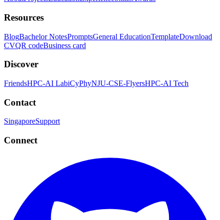
Resources
Blog
Bachelor Notes
Prompts
General Education
Template
Download
CV
QR code
Business card
Discover
Friends
HPC-AI Lab
iCyPhy
NJU-CSE-Flyers
HPC-AI Tech
Contact
Singapore
Support
Connect