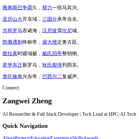
雅典斯巴争霸
久，
腓力
一统马其兴。
亚历山大
开东域，
三国分
承帝业名。
共和罗马
吞诸海，
汉尼拔
震
坎尼
城。
凯撒遇刺
终称帝，
屋大维
定奥古廷。
图拉真
时疆域极，
戴氏四帝
整朝纲。
君堡东迁
新罗马，
狄氏裂境
判西东。
查氏修典
兴东帝，
巴西尔二
复威声。
Connect
Zangwei Zheng
AI Researcher & Full Stack Developer | Tech Lead at HPC-AI Tech
Quick Navigation
About
Projects
Education
Experience
Skills
Awards