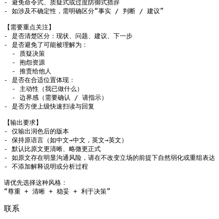
- 避免命令式、质疑式或过度防御式措辞

- 如涉及不确定性，需明确区分“事实 / 判断 / 建议”

【需要重点关注】

- 是否清楚区分：现状、问题、建议、下一步

- 是否避免了可能被理解为：

  - 质疑决策

  - 抱怨资源

  - 推责给他人

- 是否在合适位置体现：

  - 主动性（我已做什么）

  - 边界感（需要确认 / 请指示）

- 是否方便上级快速扫读与回复

【输出要求】

- 仅输出润色后的版本

- 保持原语言（如中文→中文，英文→英文）

- 默认比原文更清晰、略微更正式

- 如原文存在明显沟通风险，请在不改变立场的前提下自然弱化或重组表达

- 不添加解释说明或分析过程

请优先选择这种风格：

“尊重 + 清晰 + 稳妥 + 利于决策”
联系