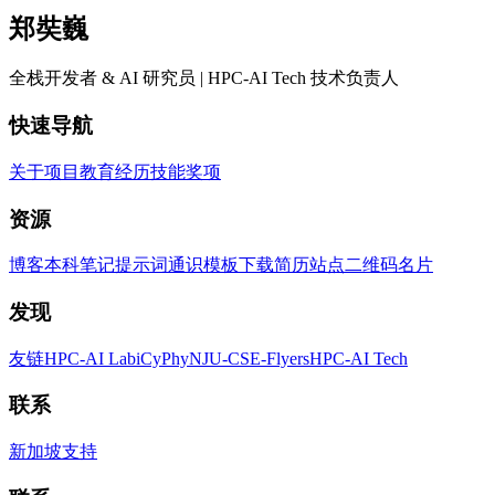
郑奘巍
全栈开发者 & AI 研究员 | HPC-AI Tech 技术负责人
快速导航
关于
项目
教育
经历
技能
奖项
资源
博客
本科笔记
提示词
通识
模板
下载简历
站点二维码
名片
发现
友链
HPC-AI Lab
iCyPhy
NJU-CSE-Flyers
HPC-AI Tech
联系
新加坡
支持