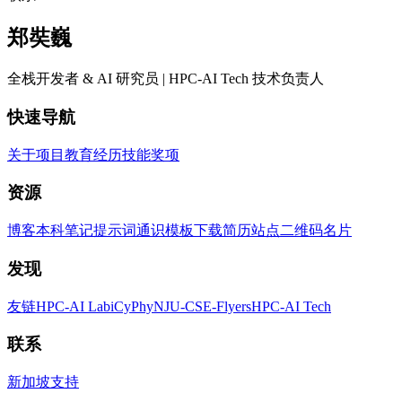
郑奘巍
全栈开发者 & AI 研究员 | HPC-AI Tech 技术负责人
快速导航
关于
项目
教育
经历
技能
奖项
资源
博客
本科笔记
提示词
通识
模板
下载简历
站点二维码
名片
发现
友链
HPC-AI Lab
iCyPhy
NJU-CSE-Flyers
HPC-AI Tech
联系
新加坡
支持