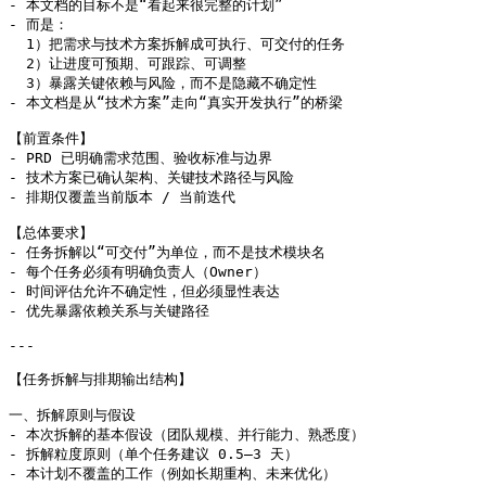
- 本文档的目标不是“看起来很完整的计划”

- 而是：

  1）把需求与技术方案拆解成可执行、可交付的任务

  2）让进度可预期、可跟踪、可调整

  3）暴露关键依赖与风险，而不是隐藏不确定性

- 本文档是从“技术方案”走向“真实开发执行”的桥梁

【前置条件】

- PRD 已明确需求范围、验收标准与边界

- 技术方案已确认架构、关键技术路径与风险

- 排期仅覆盖当前版本 / 当前迭代

【总体要求】

- 任务拆解以“可交付”为单位，而不是技术模块名

- 每个任务必须有明确负责人（Owner）

- 时间评估允许不确定性，但必须显性表达

- 优先暴露依赖关系与关键路径

---

【任务拆解与排期输出结构】

一、拆解原则与假设

- 本次拆解的基本假设（团队规模、并行能力、熟悉度）

- 拆解粒度原则（单个任务建议 0.5–3 天）

- 本计划不覆盖的工作（例如长期重构、未来优化）
