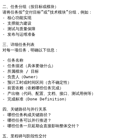
二、任务分组（按目标或模块）

请将任务按“交付目标”或“技术模块”分组，例如：

- 核心功能实现

- 支撑能力建设

- 测试与质量保障

- 发布与运维准备

三、详细任务列表

对每一项任务，明确以下信息：

- 任务名称

- 任务描述（具体要做什么）

- 所属模块 / 目标

- 负责人（Owner）

- 预计工时或时间区间（含不确定性）

- 前置依赖（依赖哪些任务完成）

- 产出物（代码、配置、文档、接口、测试用例等）

- 完成标准（Done Definition）

四、关键路径与并行关系

- 哪些任务构成关键路径？

- 哪些任务可以并行推进？

- 哪些任务一旦延期会直接影响整体交付？

五、里程碑与阶段性交付
