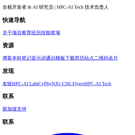
全栈开发者 & AI 研究员 | HPC-AI Tech 技术负责人
快速导航
关于
项目
教育
经历
技能
奖项
资源
博客
本科笔记
提示词
通识
模板
下载简历
站点二维码
名片
发现
友链
HPC-AI Lab
iCyPhy
NJU-CSE-Flyers
HPC-AI Tech
联系
新加坡
支持
联系