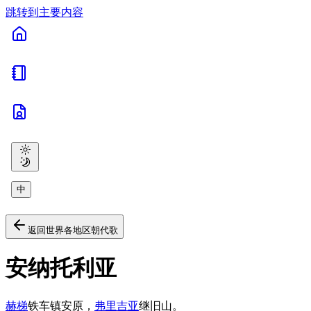
跳转到主要内容
中
返回世界各地区朝代歌
安纳托利亚
赫梯
铁车镇安原，
弗里吉亚
继旧山。