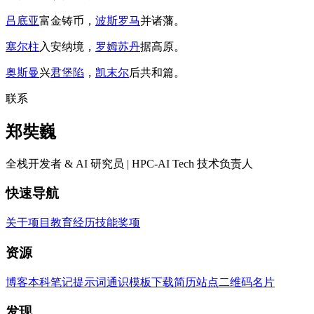
吕底亚
富金铸币，
波斯罗马
并诸藩。
塞尔柱
入安纳境，
罗姆苏丹
据高原。
奥斯曼
兴
君堡陷
，
凯末尔
后共和篇。
联系
郑奘巍
全栈开发者 & AI 研究员 | HPC-AI Tech 技术负责人
快速导航
关于
项目
教育
经历
技能
奖项
资源
博客
本科笔记
提示词
通识
模板
下载简历
站点二维码
名片
发现