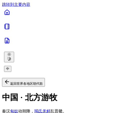
跳转到主要内容
中
返回世界各地区朝代歌
中国 · 北方游牧
秦汉
匈奴
动朔陲，
羯氐羌鲜
乱晋畿。