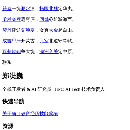
苻秦
一统
淝水
溃，
拓跋北魏
定华夷。
柔然
突厥
霸穹庐，
回鹘
称雄瀚海西。
契丹
建辽
党项夏
，女真
大金
起白山。
成吉思汗
开蒙古，
元室
北遁守穹毡。
瓦剌
鞑靼
争大统，
满洲入关
定中原。
联系
郑奘巍
全栈开发者 & AI 研究员 | HPC-AI Tech 技术负责人
快速导航
关于
项目
教育
经历
技能
奖项
资源