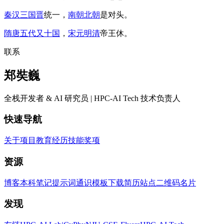
秦
汉
三国
晋
统一，
南朝
北朝
是对头。
隋
唐
五代又十国
，
宋
元
明
清
帝王休。
联系
郑奘巍
全栈开发者 & AI 研究员 | HPC-AI Tech 技术负责人
快速导航
关于
项目
教育
经历
技能
奖项
资源
博客
本科笔记
提示词
通识
模板
下载简历
站点二维码
名片
发现