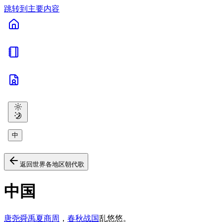
跳转到主要内容
中
返回世界各地区朝代歌
中国
唐尧舜禹
夏
商
周
，
春秋战国
乱悠悠。