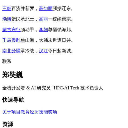
三韩
百济并新罗，
高句丽
强据辽东。
渤海
遗民承北土，
高丽
一统续佛宗。
蒙古东征
频动甲，
李朝
尊儒锁海邦。
壬辰倭乱
焦山海，大韩末世遭日并。
南北分疆
承冷战，
汉江
今日起新城。
联系
郑奘巍
全栈开发者 & AI 研究员 | HPC-AI Tech 技术负责人
快速导航
关于
项目
教育
经历
技能
奖项
资源