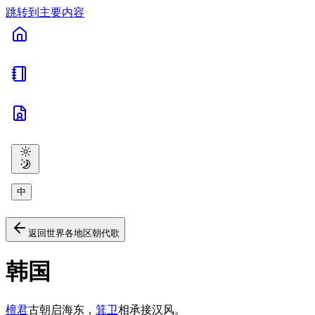
跳转到主要内容
中
返回世界各地区朝代歌
韩国
檀君
古朝启海东，
箕卫
相承接汉风。