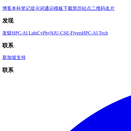
博客
本科笔记
提示词
通识
模板
下载简历
站点二维码
名片
发现
友链
HPC-AI Lab
iCyPhy
NJU-CSE-Flyers
HPC-AI Tech
联系
新加坡
支持
联系