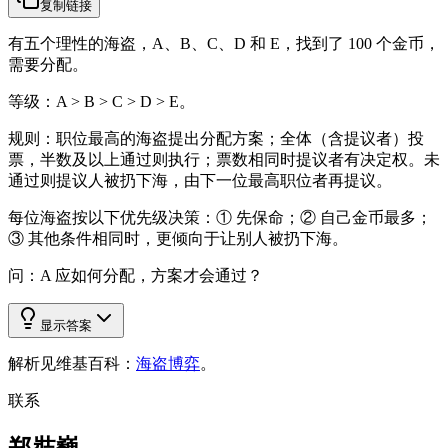
复制链接
有五个理性的海盗，A、B、C、D 和 E，找到了 100 个金币，
需要分配。
等级：A > B > C > D > E。
规则：职位最高的海盗提出分配方案；全体（含提议者）投
票，半数及以上通过则执行；票数相同时提议者有决定权。未
通过则提议人被扔下海，由下一位最高职位者再提议。
每位海盗按以下优先级决策：① 先保命；② 自己金币最多；
③ 其他条件相同时，更倾向于让别人被扔下海。
问：A 应如何分配，方案才会通过？
显示答案
解析见维基百科：
海盗博弈
。
联系
郑奘巍