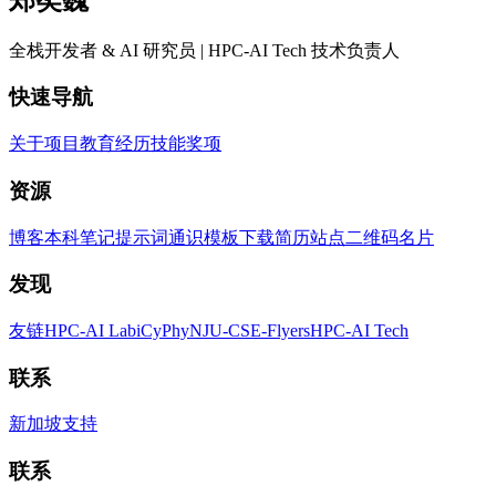
全栈开发者 & AI 研究员 | HPC-AI Tech 技术负责人
快速导航
关于
项目
教育
经历
技能
奖项
资源
博客
本科笔记
提示词
通识
模板
下载简历
站点二维码
名片
发现
友链
HPC-AI Lab
iCyPhy
NJU-CSE-Flyers
HPC-AI Tech
联系
新加坡
支持
联系